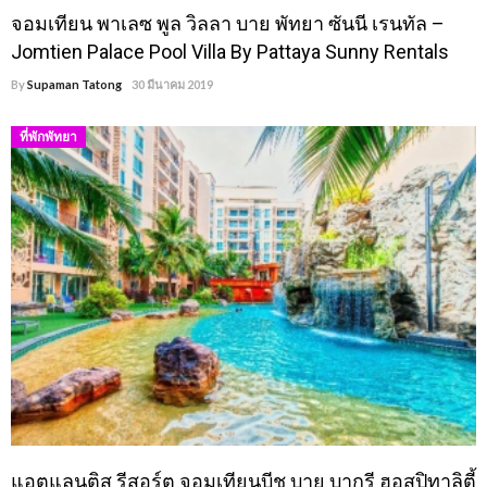
จอมเทียน พาเลซ พูล วิลลา บาย พัทยา ซันนี เรนทัล –
Jomtien Palace Pool Villa By Pattaya Sunny Rentals
By
Supaman Tatong
30 มีนาคม 2019
ที่พักพัทยา
แอตแลนติส รีสอร์ต จอมเทียนบีช บาย บากูรี ฮอสปิทาลิตี้