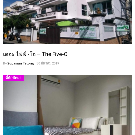
เดอะ ไฟฟ์ -โอ – The Five-O
By
Supaman Tatong
30 มีนาคม 2019
ที่พักพัทยา