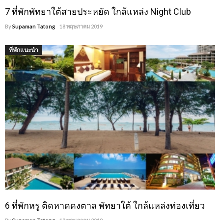
7 ที่พักพัทยาใต้สายประหยัด ใกล้แหล่ง Night Club
By
Supaman Tatong
18 พฤษภาคม 2019
ที่พักแนะนำ
6 ที่พักหรู ติดหาดดงตาล พัทยาใต้ ใกล้แหล่งท่องเที่ยว