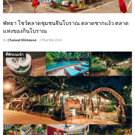
พัทยา โชว์ตลาดชุมชนจีนโบราณ ตลาดชากแง้ว ตลาด
แห่งของกินโบราณ
By
Chaiwat Klintawee
2 กันยายน 2024
ที่พักแนะนำ