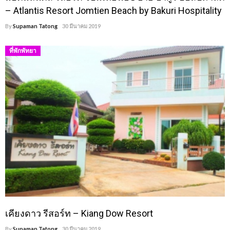
– Atlantis Resort Jomtien Beach by Bakuri Hospitality
By
Supaman Tatong
30 มีนาคม 2019
ที่พักพัทยา
เคียงดาว รีสอร์ท – Kiang Dow Resort
By
Supaman Tatong
30 มีนาคม 2019