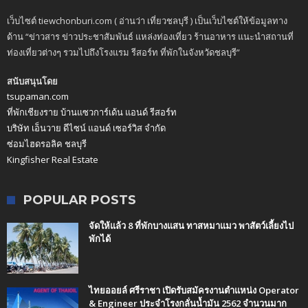
เว็บไซต์ tiewchonburi.com ( อ่านว่า เที่ยวชลบุรี ) เป็นเว็บไซต์ให้ข้อมูลทาง
ด้าน “ข่าวสาร ข่าวประชาสัมพันธ์ แหล่งท่องเที่ยว ร้านอาหาร แนะนำสถานที่
ท่องเที่ยวต่างๆ รวมไปถึงโรงแรม รีสอร์ท ที่พักในจังหวัดชลบุรี”
สนับสนุนโดย
tsupaman.com
ที่พักเชียงราย บ้านแซวการ์เด้น แอนด์ รีสอร์ท
บริษัท เอ็นวาย ดีไซน์ แอนด์ เซอร์วิส จำกัด
ซ่อมไฮดรอลิค ชลบุรี
Kingfisher Real Estate
POPULAR POSTS
จัดให้แล้ว 8 ที่พักบางแสน ทาสหมาแมว พาสัตว์เลี้ยงไป
พักได้
ไทยออยล์ ศรีราชา เปิดรับสมัครงานตำแหน่ง Operator
& Engineer ประจำโรงกลั่นน้ำมัน 2562 จำนวนมาก