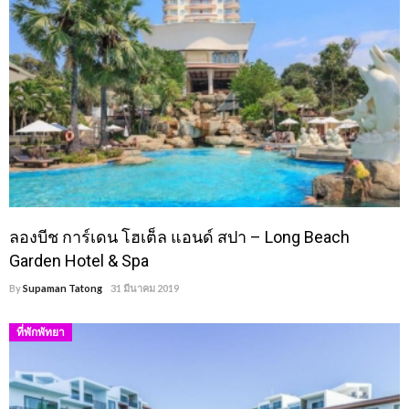
ลองบีช การ์เดน โฮเต็ล แอนด์ สปา – Long Beach
Garden Hotel & Spa
By
Supaman Tatong
31 มีนาคม 2019
ที่พักพัทยา