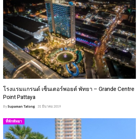
โรงแรมแกรนด์ เซ็นเตอร์พอยต์ พัทยา – Grande Centre
Point Pattaya
By
Supaman Tatong
31 มีนาคม 2019
ที่พักพัทยา