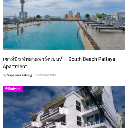
เซาท์บีช พัทยาอพาร์ตเมนท์ – South Beach Pattaya
Apartment
By
Supaman Tatong
30 มีนาคม 2019
ที่พักพัทยา