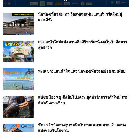
นักท่องเที่ยว เฮ! ท่าเรือแหลมแท่น แลนด์มาร์คใหม่สู่
เกาะสีชัง
ดาราหน้าใหม่แห่ง สวนเสือศิริพาร์ค”น้องสโนว์”เสือขาว
สุดน่ารัก
ทะเล บางแสนน้ำใส แล้ว นักท่องเที่ยวจ่อเยี่ยมชมเพียบ
แห่ชมน้อง หมูเด้ง ฮิปโปแคระ สุดน่ารักดาราตัวใหม่ สวน
สัตว์เปิดเขาเขียว
พัทยา โชว์ตลาดชุมชนจีนโบราณ ตลาดชากแง้ว ตลาด
แห่งของกินโบราณ