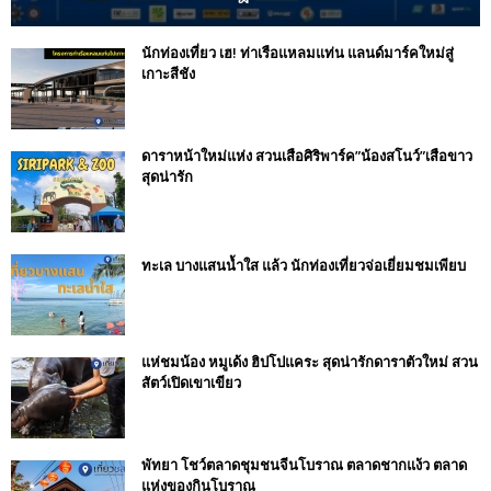
นักท่องเที่ยว เฮ! ท่าเรือแหลมแท่น แลนด์มาร์คใหม่สู่
เกาะสีชัง
ดาราหน้าใหม่แห่ง สวนเสือศิริพาร์ค”น้องสโนว์”เสือขาว
สุดน่ารัก
ทะเล บางแสนน้ำใส แล้ว นักท่องเที่ยวจ่อเยี่ยมชมเพียบ
แห่ชมน้อง หมูเด้ง ฮิปโปแคระ สุดน่ารักดาราตัวใหม่ สวน
สัตว์เปิดเขาเขียว
พัทยา โชว์ตลาดชุมชนจีนโบราณ ตลาดชากแง้ว ตลาด
แห่งของกินโบราณ