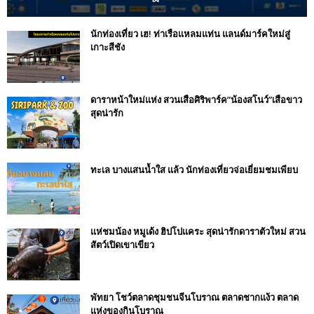
นักท่องเที่ยว เฮ! ท่าเรือแหลมแท่น แลนด์มาร์คใหม่สู่
เกาะสีชัง
ดาราหน้าใหม่แห่ง สวนเสือศิริพาร์ค”น้องสโนว์”เสือขาว
สุดน่ารัก
ทะเล บางแสนน้ำใส แล้ว นักท่องเที่ยวจ่อเยี่ยมชมเพียบ
แห่ชมน้อง หมูเด้ง ฮิปโปแคระ สุดน่ารักดาราตัวใหม่ สวน
สัตว์เปิดเขาเขียว
พัทยา โชว์ตลาดชุมชนจีนโบราณ ตลาดชากแง้ว ตลาด
แห่งของกินโบราณ