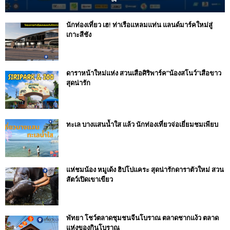
นักท่องเที่ยว เฮ! ท่าเรือแหลมแท่น แลนด์มาร์คใหม่สู่
เกาะสีชัง
ดาราหน้าใหม่แห่ง สวนเสือศิริพาร์ค”น้องสโนว์”เสือขาว
สุดน่ารัก
ทะเล บางแสนน้ำใส แล้ว นักท่องเที่ยวจ่อเยี่ยมชมเพียบ
แห่ชมน้อง หมูเด้ง ฮิปโปแคระ สุดน่ารักดาราตัวใหม่ สวน
สัตว์เปิดเขาเขียว
พัทยา โชว์ตลาดชุมชนจีนโบราณ ตลาดชากแง้ว ตลาด
แห่งของกินโบราณ