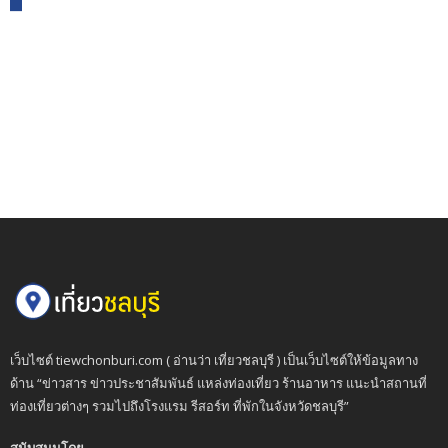
เว็บไซต์ tiewchonburi.com ( อ่านว่า เที่ยวชลบุรี ) เป็นเว็บไซต์ให้ข้อมูลทาง
ด้าน “ข่าวสาร ข่าวประชาสัมพันธ์ แหล่งท่องเที่ยว ร้านอาหาร แนะนำสถานที่
ท่องเที่ยวต่างๆ รวมไปถึงโรงแรม รีสอร์ท ที่พักในจังหวัดชลบุรี”
สนับสนุนโดย