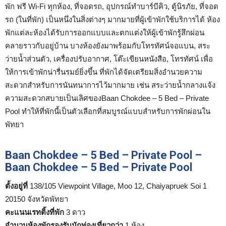
พัก ฟรี Wi-Fi ทุกห้อง, ที่จอดรถ, อุปกรณ์ทำบาร์บีคิว, ตู้นิรภัย, ที่จอด
รถ (ในที่พัก) เป็นหนึ่งในสิ่งต่างๆ มากมายที่ผู้เข้าพักใช้บริการได้ ห้อง
พักแต่ละห้องได้รับการออกแบบและตกแต่งให้ผู้เข้าพักรู้สึกผ่อน
คลายราวกับอยู่บ้าน บางห้องยังมาพร้อมกับโทรทัศน์จอแบน, สระ
ว่ายน้ำส่วนตัว, เครื่องปรับอากาศ, โต๊ะเขียนหนังสือ, โทรทัศน์ เพื่อ
ให้การเข้าพักน่ารื่นรมย์ยิ่งขึ้น ที่พักได้จัดเตรียมสิ่งอำนวยความ
สะดวกสำหรับการนันทนาการไว้มากมาย เช่น สระว่ายน้ำกลางแจ้ง
ความสะดวกสบายเป็นเลิศของBaan Chokdee – 5 Bed – Private
Pool ทำให้ที่พักนี้เป็นตัวเลือกที่สมบูรณ์แบบสำหรับการพักผ่อนใน
พัทยา
Baan Chokdee – 5 Bed – Private Pool –
Baan Chokdee – 5 Bed – Private Pool
ตั้งอยู่ที่
138/105 Viewpoint Village, Moo 12, Chaiyapruek Soi 1
20150 จังหวัดพัทยา
คะแนนเรทติ้งที่พัก
3 ดาว
จำนวนห้องพักรองรับนักท่องเที่ยวกว่า
1 ห้อง