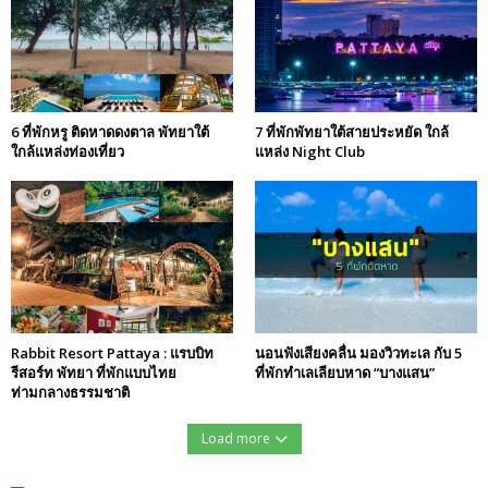
6 ที่พักหรู ติดหาดดงตาล พัทยาใต้
7 ที่พักพัทยาใต้สายประหยัด ใกล้
ใกล้แหล่งท่องเที่ยว
แหล่ง Night Club
Rabbit Resort Pattaya : แรบบิท
นอนฟังเสียงคลื่น มองวิวทะเล กับ 5
รีสอร์ท พัทยา ที่พักแบบไทย
ที่พักทำเลเลียบหาด “บางแสน”
ท่ามกลางธรรมชาติ
Load more