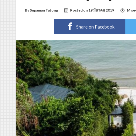
By
Supaman Tatong
Posted on
19 มีนาคม 2019
14 se
Share on Facebook