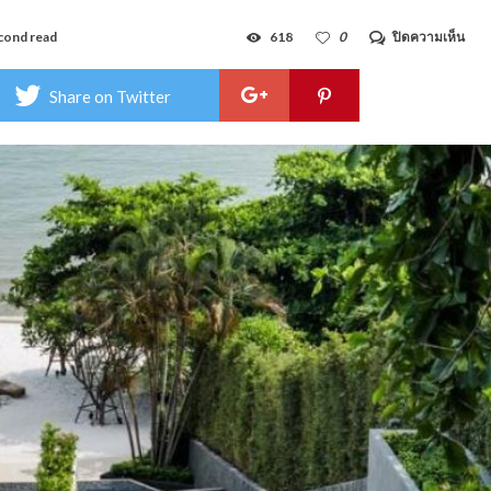
บน
cond read
618
0
ปิดความเห็น
บ้าน
ปลา
หาด
Share on Twitter
พัทย
บาย
คิว
–
Baa
Plai
Haa
Patt
by
Q