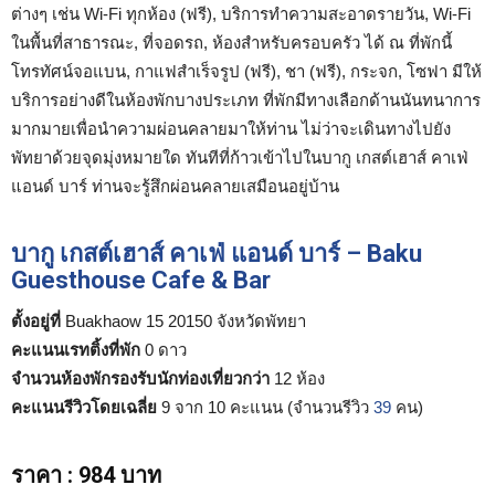
ต่างๆ เช่น Wi-Fi ทุกห้อง (ฟรี), บริการทำความสะอาดรายวัน, Wi-Fi
ในพื้นที่สาธารณะ, ที่จอดรถ, ห้องสำหรับครอบครัว ได้ ณ ที่พักนี้
โทรทัศน์จอแบน, กาแฟสำเร็จรูป (ฟรี), ชา (ฟรี), กระจก, โซฟา มีให้
บริการอย่างดีในห้องพักบางประเภท ที่พักมีทางเลือกด้านนันทนาการ
มากมายเพื่อนำความผ่อนคลายมาให้ท่าน ไม่ว่าจะเดินทางไปยัง
พัทยาด้วยจุดมุ่งหมายใด ทันทีที่ก้าวเข้าไปในบากู เกสต์เฮาส์ คาเฟ่
แอนด์ บาร์ ท่านจะรู้สึกผ่อนคลายเสมือนอยู่บ้าน
บากู เกสต์เฮาส์ คาเฟ่ แอนด์ บาร์ – Baku
Guesthouse Cafe & Bar
ตั้งอยู่ที่
Buakhaow 15 20150 จังหวัดพัทยา
คะแนนเรทติ้งที่พัก
0 ดาว
จำนวนห้องพักรองรับนักท่องเที่ยวกว่า
12 ห้อง
คะแนนรีวิวโดยเฉลี่ย
9 จาก 10 คะแนน (จำนวนรีวิว
39
คน)
ราคา
:
984 บาท