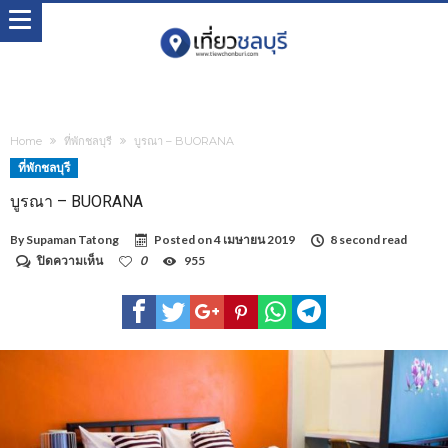
Home
ที่พักชลบุรี
บูรณา – BUORANA
ที่พักชลบุรี
บูรณา – BUORANA
By
Supaman Tatong
Posted on
4 เมษายน 2019
8 second read
บน
ปิดความเห็น
0
955
บูรณ
า
–
BUORANA