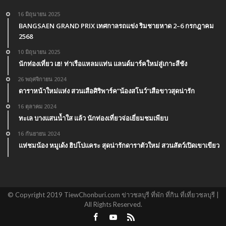
16 มิถุนายน 2025
BANGSAEN GRAND PRIX เทศกาลรถแข่ง ริมชายหาด 2–6 กรกฎาคม
2568
10 มิถุนายน 2025
นักท่องเที่ยว เฮ! ท่าเรือแหลมแท่น แลนด์มาร์คใหม่สู่เกาะสีชัง
26 พฤศจิกายน 2024
ดาราหน้าใหม่แห่ง สวนเสือศิริพาร์ค”น้องสโนว์”เสือขาวสุดน่ารัก
16 ตุลาคม 2024
ทะเล บางแสนน้ำใส แล้ว นักท่องเที่ยวจ่อเยี่ยมชมเพียบ
16 กันยายน 2024
แห่ชมน้อง หมูเด้ง ฮิปโปแคระ สุดน่ารักดาราตัวใหม่ สวนสัตว์เปิดเขาเขียว
© Copyright 2019 TiewChonburi.com ข่าวชลบุรี ที่พัก ที่กิน ที่เที่ยวชลบุรี |
All Rights Reserved.