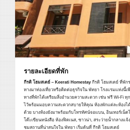
รายละเอียดที่พัก
กีรติ โฮมสเตย์ – Keerati Homestay
กีรติ โฮมสเตย์ ที่พ
ทางมาท่องเที่ยวหรือติดต่อธุรกิจใน พัทยา โรงแรมแห่งนี้เ
ทางที่พักได้เตรียมสิ่งอำนวยความสะดวก เช่น ฟรี Wi-Fi ทุก
ไว้พร้อมมอบความสะดวกสบายให้คุณ ห้องพักแต่ละห้องได้ร
ด้วย บางห้องยังมาพร้อมกับโทรทัศน์จอแบน, อินเทอร์เน็ตไร้
โต๊ะเขียนหนังสือ ห้องฟิตเนส, ซาวน่า, สระว่ายน้ำกลางแจ้ง,
ชมสถานที่น่าสนใจใน พัทยา เริ่มต้นที่ กีรติ โฮมสเตย์