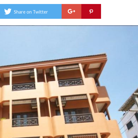
โฮม
สเตย
Share on Twitter
–
Keer
Hom