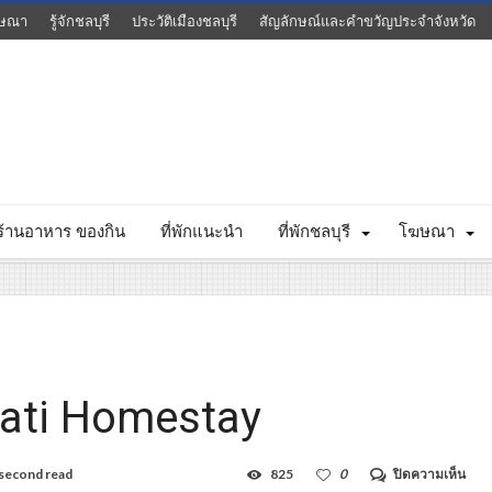
ษณา
รู้จักชลบุรี
ประวัติเมืองชลบุรี
สัญลักษณ์และคำขวัญประจำจังหวัด
ร้านอาหาร ของกิน
ที่พักแนะนำ
ที่พักชลบุรี
โฆษณา
erati Homestay
บน
second read
825
0
ปิดความเห็น
กีรติ