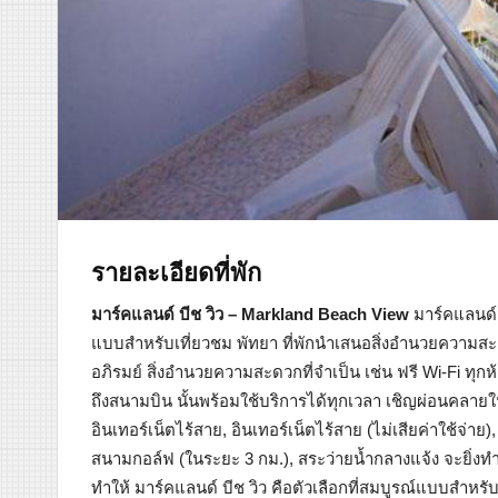
รายละเอียดที่พัก
มาร์คแลนด์ บีช วิว – Markland Beach View
มาร์คแลนด์ บ
แบบสำหรับเที่ยวชม พัทยา ที่พักนำเสนอสิ่งอำนวยความส
อภิรมย์ สิ่งอำนวยความสะดวกที่จำเป็น เช่น ฟรี Wi-Fi ทุกห้อ
ถึงสนามบิน นั้นพร้อมใช้บริการได้ทุกเวลา เชิญผ่อนคลาย
อินเทอร์เน็ตไร้สาย, อินเทอร์เน็ตไร้สาย (ไม่เสียค่าใช้จ่าย
สนามกอล์ฟ (ในระยะ 3 กม.), สระว่ายน้ำกลางแจ้ง จะยิ่งท
ทำให้ มาร์คแลนด์ บีช วิว คือตัวเลือกที่สมบูรณ์แบบสำหรั