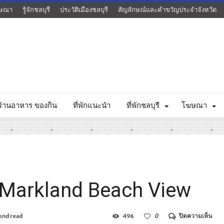
ษณา
รู้จักชลบุรี
ประวัติเมืองชลบุรี
สัญลักษณ์และคำขวัญประจำจังหวัด
ร้านอาหาร ของกิน
ที่พักแนะนำ
ที่พักชลบุรี
โฆษณา
– Markland Beach View
บน
ond read
496
0
ปิดความเห็น
มาร์