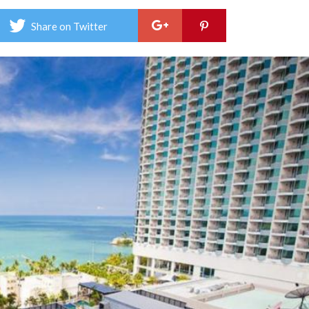
แลนด
บีช
Share on Twitter
วิว
–
Mar
Bea
Vie