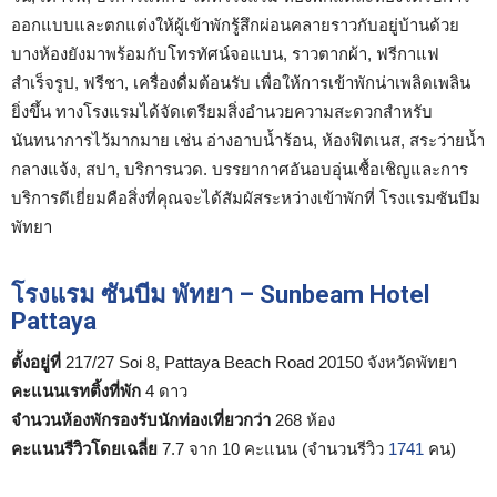
ออกแบบและตกแต่งให้ผู้เข้าพักรู้สึกผ่อนคลายราวกับอยู่บ้านด้วย
บางห้องยังมาพร้อมกับโทรทัศน์จอแบน, ราวตากผ้า, ฟรีกาแฟ
สำเร็จรูป, ฟรีชา, เครื่องดื่มต้อนรับ เพื่อให้การเข้าพักน่าเพลิดเพลิน
ยิ่งขึ้น ทางโรงแรมได้จัดเตรียมสิ่งอำนวยความสะดวกสำหรับ
นันทนาการไว้มากมาย เช่น อ่างอาบน้ำร้อน, ห้องฟิตเนส, สระว่ายน้ำ
กลางแจ้ง, สปา, บริการนวด. บรรยากาศอันอบอุ่นเชื้อเชิญและการ
บริการดีเยี่ยมคือสิ่งที่คุณจะได้สัมผัสระหว่างเข้าพักที่ โรงแรมซันบีม
พัทยา
โรงแรม ซันบีม พัทยา – Sunbeam Hotel
Pattaya
ตั้งอยู่ที่
217/27 Soi 8, Pattaya Beach Road 20150 จังหวัดพัทยา
คะแนนเรทติ้งที่พัก
4 ดาว
จำนวนห้องพักรองรับนักท่องเที่ยวกว่า
268 ห้อง
คะแนนรีวิวโดยเฉลี่ย
7.7 จาก 10 คะแนน (จำนวนรีวิว
1741
คน)