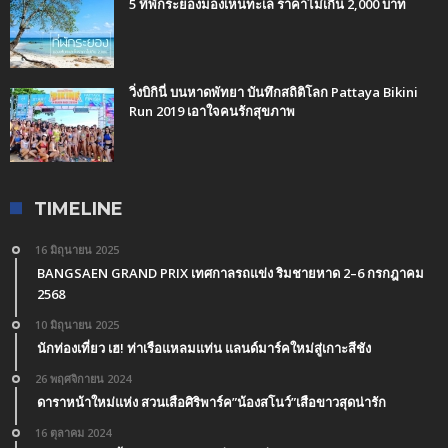
5 ที่พักระยองมองเห็นทะเล ราคาไม่เกิน 2,000 บาท
วิ่งบิกินี่ บนหาดพัทยา บันทึกสถิติโลก Pattaya Bikini
Run 2019 เอาใจคนรักสุขภาพ
TIMELINE
16 มิถุนายน 2025
BANGSAEN GRAND PRIX เทศกาลรถแข่ง ริมชายหาด 2–6 กรกฎาคม
2568
10 มิถุนายน 2025
นักท่องเที่ยว เฮ! ท่าเรือแหลมแท่น แลนด์มาร์คใหม่สู่เกาะสีชัง
26 พฤศจิกายน 2024
ดาราหน้าใหม่แห่ง สวนเสือศิริพาร์ค”น้องสโนว์”เสือขาวสุดน่ารัก
16 ตุลาคม 2024