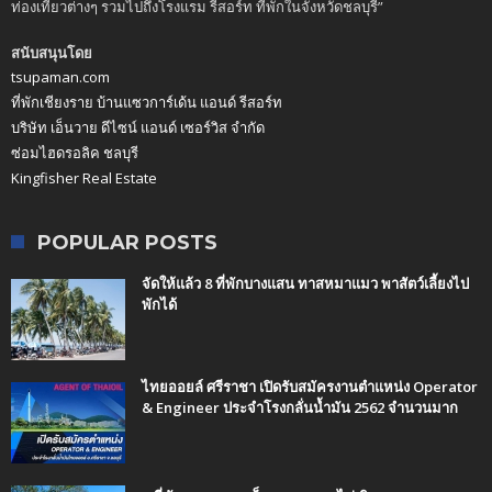
ท่องเที่ยวต่างๆ รวมไปถึงโรงแรม รีสอร์ท ที่พักในจังหวัดชลบุรี”
สนับสนุนโดย
tsupaman.com
ที่พักเชียงราย บ้านแซวการ์เด้น แอนด์ รีสอร์ท
บริษัท เอ็นวาย ดีไซน์ แอนด์ เซอร์วิส จำกัด
ซ่อมไฮดรอลิค ชลบุรี
Kingfisher Real Estate
POPULAR POSTS
จัดให้แล้ว 8 ที่พักบางแสน ทาสหมาแมว พาสัตว์เลี้ยงไป
พักได้
ไทยออยล์ ศรีราชา เปิดรับสมัครงานตำแหน่ง Operator
& Engineer ประจำโรงกลั่นน้ำมัน 2562 จำนวนมาก