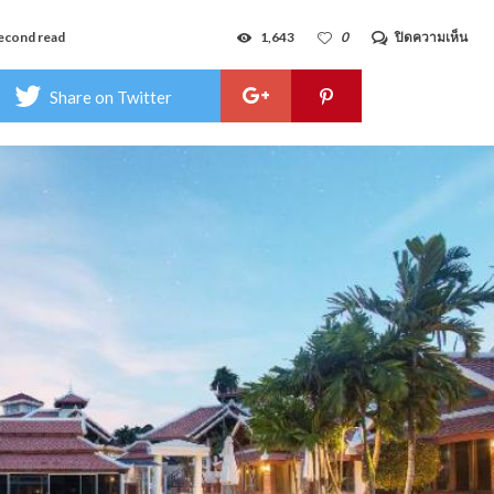
บน
econd read
1,643
0
ปิดความเห็น
อา
ชวา
ลัย
Share on Twitter
เรส
ซิ
เดน
ซ์
วิลเ
–
Acha
Res
Vill