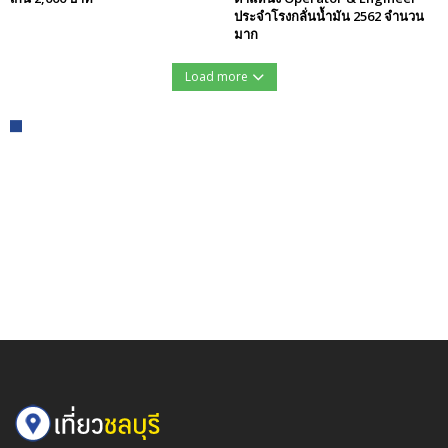
ประจำโรงกลั่นน้ำมัน 2562 จำนวน
มาก
Load more