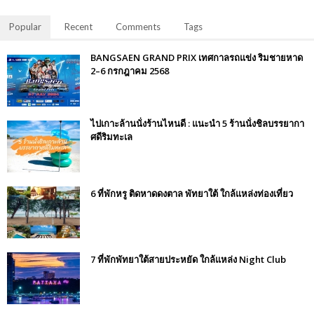
Popular
Recent
Comments
Tags
BANGSAEN GRAND PRIX เทศกาลรถแข่ง ริมชายหาด
2–6 กรกฎาคม 2568
ไปเกาะล้านนั่งร้านไหนดี : แนะนำ 5 ร้านนั่งชิลบรรยากา
ศดีริมทะเล
6 ที่พักหรู ติดหาดดงตาล พัทยาใต้ ใกล้แหล่งท่องเที่ยว
7 ที่พักพัทยาใต้สายประหยัด ใกล้แหล่ง Night Club