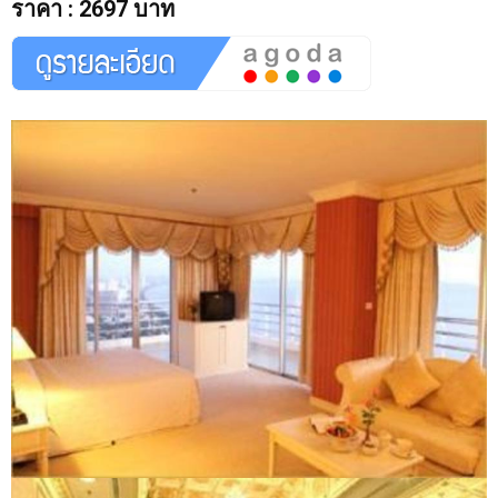
ราคา
:
2697 บาท