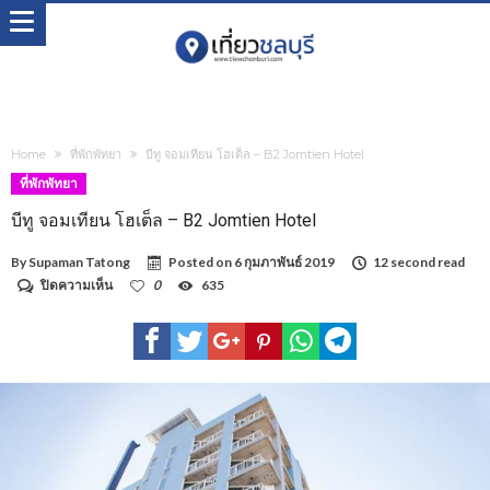
Home
ที่พักพัทยา
บีทู จอมเทียน โฮเต็ล – B2 Jomtien Hotel
ที่พักพัทยา
บีทู จอมเทียน โฮเต็ล – B2 Jomtien Hotel
By
Supaman Tatong
Posted on
6 กุมภาพันธ์ 2019
12 second read
บน
ปิดความเห็น
0
635
บีทู
จอม
เทียน
โฮเต็ล
–
B2
Jomtien
Hotel