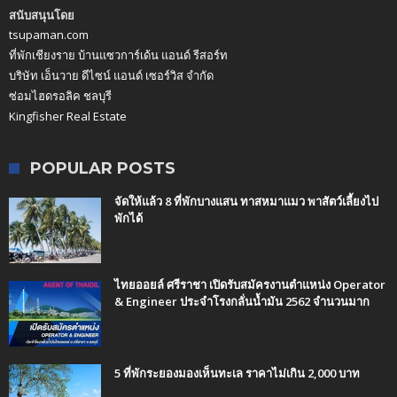
สนับสนุนโดย
tsupaman.com
ที่พักเชียงราย บ้านแซวการ์เด้น แอนด์ รีสอร์ท
บริษัท เอ็นวาย ดีไซน์ แอนด์ เซอร์วิส จำกัด
ซ่อมไฮดรอลิค ชลบุรี
Kingfisher Real Estate
POPULAR POSTS
จัดให้แล้ว 8 ที่พักบางแสน ทาสหมาแมว พาสัตว์เลี้ยงไป
พักได้
ไทยออยล์ ศรีราชา เปิดรับสมัครงานตำแหน่ง Operator
& Engineer ประจำโรงกลั่นน้ำมัน 2562 จำนวนมาก
5 ที่พักระยองมองเห็นทะเล ราคาไม่เกิน 2,000 บาท