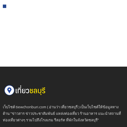
เว็บไซต์ tiewchonburi.com ( อ่านว่า เที่ยวชลบุรี ) เป็นเว็บไซต์ให้ข้อมูลทาง
ด้าน “ข่าวสาร ข่าวประชาสัมพันธ์ แหล่งท่องเที่ยว ร้านอาหาร แนะนำสถานที่
ท่องเที่ยวต่างๆ รวมไปถึงโรงแรม รีสอร์ท ที่พักในจังหวัดชลบุรี”