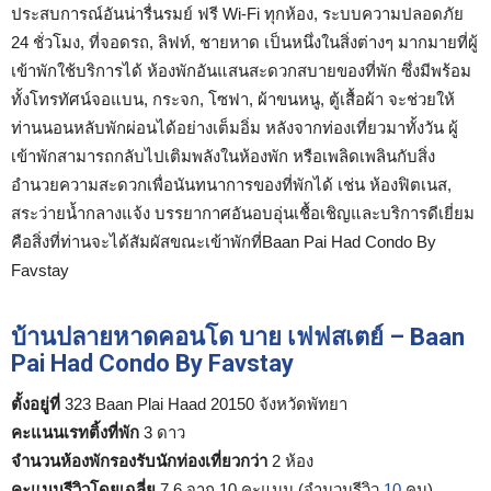
ประสบการณ์อันน่ารื่นรมย์ ฟรี Wi-Fi ทุกห้อง, ระบบความปลอดภัย
24 ชั่วโมง, ที่จอดรถ, ลิฟท์, ชายหาด เป็นหนึ่งในสิ่งต่างๆ มากมายที่ผู้
เข้าพักใช้บริการได้ ห้องพักอันแสนสะดวกสบายของที่พัก ซึ่งมีพร้อม
ทั้งโทรทัศน์จอแบน, กระจก, โซฟา, ผ้าขนหนู, ตู้เสื้อผ้า จะช่วยให้
ท่านนอนหลับพักผ่อนได้อย่างเต็มอิ่ม หลังจากท่องเที่ยวมาทั้งวัน ผู้
เข้าพักสามารถกลับไปเติมพลังในห้องพัก หรือเพลิดเพลินกับสิ่ง
อำนวยความสะดวกเพื่อนันทนาการของที่พักได้ เช่น ห้องฟิตเนส,
สระว่ายน้ำกลางแจ้ง บรรยากาศอันอบอุ่นเชื้อเชิญและบริการดีเยี่ยม
คือสิ่งที่ท่านจะได้สัมผัสขณะเข้าพักที่Baan Pai Had Condo By
Favstay
บ้านปลายหาดคอนโด บาย เฟฟสเตย์ – Baan
Pai Had Condo By Favstay
ตั้งอยู่ที่
323 Baan Plai Haad 20150 จังหวัดพัทยา
คะแนนเรทติ้งที่พัก
3 ดาว
จำนวนห้องพักรองรับนักท่องเที่ยวกว่า
2 ห้อง
คะแนนรีวิวโดยเฉลี่ย
7.6 จาก 10 คะแนน (จำนวนรีวิว
10
คน)