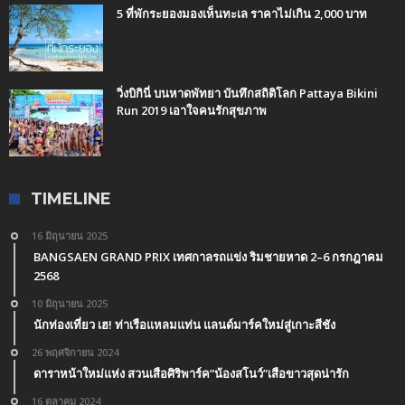
5 ที่พักระยองมองเห็นทะเล ราคาไม่เกิน 2,000 บาท
วิ่งบิกินี่ บนหาดพัทยา บันทึกสถิติโลก Pattaya Bikini
Run 2019 เอาใจคนรักสุขภาพ
TIMELINE
16 มิถุนายน 2025
BANGSAEN GRAND PRIX เทศกาลรถแข่ง ริมชายหาด 2–6 กรกฎาคม
2568
10 มิถุนายน 2025
นักท่องเที่ยว เฮ! ท่าเรือแหลมแท่น แลนด์มาร์คใหม่สู่เกาะสีชัง
26 พฤศจิกายน 2024
ดาราหน้าใหม่แห่ง สวนเสือศิริพาร์ค”น้องสโนว์”เสือขาวสุดน่ารัก
16 ตุลาคม 2024