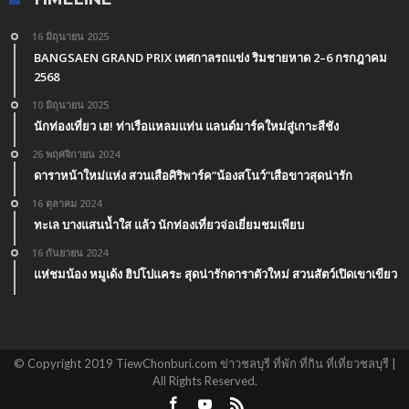
16 มิถุนายน 2025
BANGSAEN GRAND PRIX เทศกาลรถแข่ง ริมชายหาด 2–6 กรกฎาคม
2568
10 มิถุนายน 2025
นักท่องเที่ยว เฮ! ท่าเรือแหลมแท่น แลนด์มาร์คใหม่สู่เกาะสีชัง
26 พฤศจิกายน 2024
ดาราหน้าใหม่แห่ง สวนเสือศิริพาร์ค”น้องสโนว์”เสือขาวสุดน่ารัก
16 ตุลาคม 2024
ทะเล บางแสนน้ำใส แล้ว นักท่องเที่ยวจ่อเยี่ยมชมเพียบ
16 กันยายน 2024
แห่ชมน้อง หมูเด้ง ฮิปโปแคระ สุดน่ารักดาราตัวใหม่ สวนสัตว์เปิดเขาเขียว
© Copyright 2019 TiewChonburi.com ข่าวชลบุรี ที่พัก ที่กิน ที่เที่ยวชลบุรี |
All Rights Reserved.