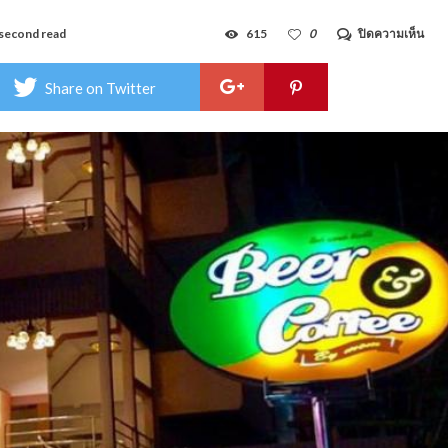
บน
second read
615
0
ปิดความเห็น
เบียร์
คอฟ
ฟี่
Share on Twitter
เรส
ซิ
เดน
ซ์
–
Bee
Cof
Res