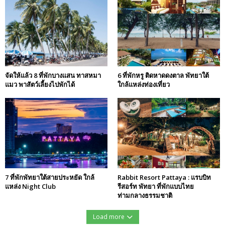
จัดให้แล้ว 8 ที่พักบางแสน ทาสหมา
6 ที่พักหรู ติดหาดดงตาล พัทยาใต้
แมว พาสัตว์เลี้ยงไปพักได้
ใกล้แหล่งท่องเที่ยว
7 ที่พักพัทยาใต้สายประหยัด ใกล้
Rabbit Resort Pattaya : แรบบิท
แหล่ง Night Club
รีสอร์ท พัทยา ที่พักแบบไทย
ท่ามกลางธรรมชาติ
Load more