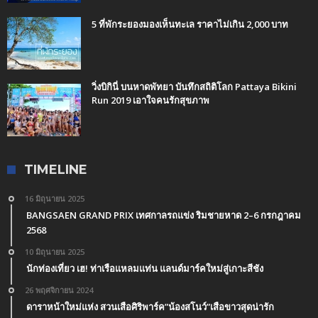
5 ที่พักระยองมองเห็นทะเล ราคาไม่เกิน 2,000 บาท
วิ่งบิกินี่ บนหาดพัทยา บันทึกสถิติโลก Pattaya Bikini
Run 2019 เอาใจคนรักสุขภาพ
TIMELINE
16 มิถุนายน 2025
BANGSAEN GRAND PRIX เทศกาลรถแข่ง ริมชายหาด 2–6 กรกฎาคม
2568
10 มิถุนายน 2025
นักท่องเที่ยว เฮ! ท่าเรือแหลมแท่น แลนด์มาร์คใหม่สู่เกาะสีชัง
26 พฤศจิกายน 2024
ดาราหน้าใหม่แห่ง สวนเสือศิริพาร์ค”น้องสโนว์”เสือขาวสุดน่ารัก