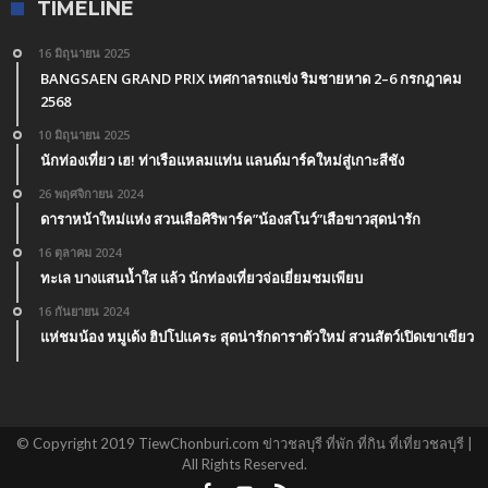
TIMELINE
16 มิถุนายน 2025
BANGSAEN GRAND PRIX เทศกาลรถแข่ง ริมชายหาด 2–6 กรกฎาคม
2568
10 มิถุนายน 2025
นักท่องเที่ยว เฮ! ท่าเรือแหลมแท่น แลนด์มาร์คใหม่สู่เกาะสีชัง
26 พฤศจิกายน 2024
ดาราหน้าใหม่แห่ง สวนเสือศิริพาร์ค”น้องสโนว์”เสือขาวสุดน่ารัก
16 ตุลาคม 2024
ทะเล บางแสนน้ำใส แล้ว นักท่องเที่ยวจ่อเยี่ยมชมเพียบ
16 กันยายน 2024
แห่ชมน้อง หมูเด้ง ฮิปโปแคระ สุดน่ารักดาราตัวใหม่ สวนสัตว์เปิดเขาเขียว
© Copyright 2019 TiewChonburi.com ข่าวชลบุรี ที่พัก ที่กิน ที่เที่ยวชลบุรี |
All Rights Reserved.