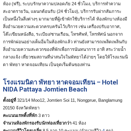
ห้อง (ฟรี), ระบบรักษาความปลอดภัย 24 ชั่วโมง, บริการทำความ
สะอาดรายวัน, แผนกต้อนรับ (24 ชั่วโมง), บริการรับฝากสัมภาระ
เป็นหนึ่งในสิ่งต่างๆ มากมายที่ผู้เข้าพักใช้บริการได้ ห้องพักบางห้องมี
สิ่งอำนวยความสะดวกครบครันไว้บริการ เช่น เครื่องปรับอากาศ,
โต๊ะเขียนหนังสือ, ระเบียง/ชานเรือน, โทรศัพท์, โทรทัศน์ นอกจาก
การพักผ่อนอย่างเต็มอิ่มในห้องพักแล้ว ท่านยังสามารถเพลิดเพลินกับ
สิ่งอำนวยความสะดวกของที่พักเพื่อการนันทนาการ อาทิ สระว่ายน้ำ
กลางแจ้ง เที่ยวชมสถานที่น่าสนใจในพัทยาได้ง่ายๆ โดยให้โรงแรมนิ
ดา พัทยา หาดจอมเทียน เป็นจุดเริ่มต้นของท่าน
โรงแรมนิดา พัทยา หาดจอมเทียน – Hotel
NIDA Pattaya Jomtien Beach
ตั้งอยู่ที่
321/14 Moo12, Jomtien Soi 11, Nongprue, Banglamung
20150 จังหวัดพัทยา
คะแนนเรทติ้งที่พัก
3 ดาว
จำนวนห้องพักรองรับนักท่องเที่ยวกว่า
41 ห้อง
คะแนนรีวิวโดยเฉลี่ย
8.5 จาก 10 คะแนน (จำนวนรีวิว
4
คน)