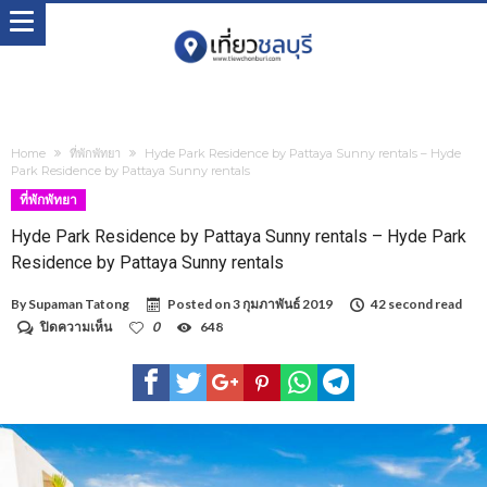
Home
ที่พักพัทยา
Hyde Park Residence by Pattaya Sunny rentals – Hyde
Park Residence by Pattaya Sunny rentals
ที่พักพัทยา
Hyde Park Residence by Pattaya Sunny rentals – Hyde Park
Residence by Pattaya Sunny rentals
By
Supaman Tatong
Posted on
3 กุมภาพันธ์ 2019
42 second read
บน
ปิดความเห็น
0
648
Hyde
Park
Residence
by
Pattaya
Sunny
rentals
–
Hyde