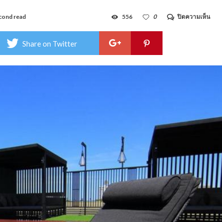
บน
cond read
556
0
ปิดความเห็น
อินน์
เรส
ซิ
Share on Twitter
เดน
ซ์
เซอร์
สวีท
–
Inn
Res
Serv
Suit