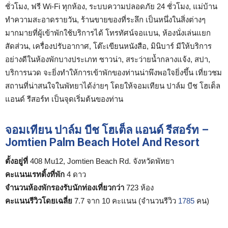
ชั่วโมง, ฟรี Wi-Fi ทุกห้อง, ระบบความปลอดภัย 24 ชั่วโมง, แม่บ้าน
ทำความสะอาดรายวัน, ร้านขายของที่ระลึก เป็นหนึ่งในสิ่งต่างๆ
มากมายที่ผู้เข้าพักใช้บริการได้ โทรทัศน์จอแบน, ห้องนั่งเล่นแยก
สัดส่วน, เครื่องปรับอากาศ, โต๊ะเขียนหนังสือ, มินิบาร์ มีให้บริการ
อย่างดีในห้องพักบางประเภท ซาวน่า, สระว่ายน้ำกลางแจ้ง, สปา,
บริการนวด จะยิ่งทำให้การเข้าพักของท่านน่าพึงพอใจยิ่งขึ้น เที่ยวชม
สถานที่น่าสนใจในพัทยาได้ง่ายๆ โดยให้จอมเทียน ปาล์ม บีช โฮเต็ล
แอนด์ รีสอร์ท เป็นจุดเริ่มต้นของท่าน
จอมเทียน ปาล์ม บีช โฮเต็ล แอนด์ รีสอร์ท –
Jomtien Palm Beach Hotel And Resort
ตั้งอยู่ที่
408 Mu12, Jomtien Beach Rd. จังหวัดพัทยา
คะแนนเรทติ้งที่พัก
4 ดาว
จำนวนห้องพักรองรับนักท่องเที่ยวกว่า
723 ห้อง
คะแนนรีวิวโดยเฉลี่ย
7.7 จาก 10 คะแนน (จำนวนรีวิว
1785
คน)