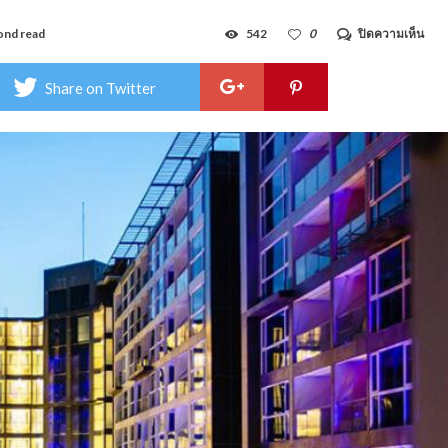
บน
ond read
542
0
ปิดความเห็น
เซ็น
ทาร
เอ
Share on Twitter
ซัวร์
โฮเต
พัทย
–
Cen
Azu
Hot
Patt