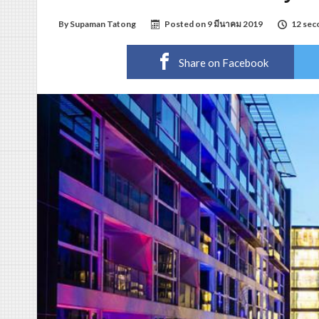
By
Supaman Tatong
Posted on
9 มีนาคม 2019
12 sec
Share on Facebook