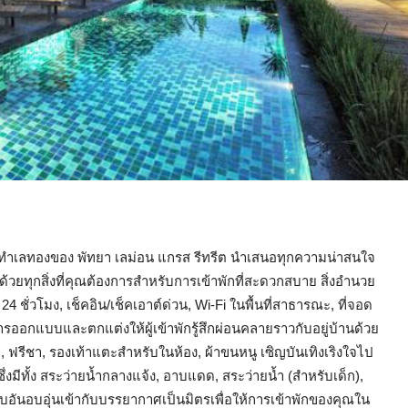
งในทำเลทองของ พัทยา เลม่อน แกรส รีทรีต นำเสนอทุกความน่าสนใจ
้วยทุกสิ่งที่คุณต้องการสำหรับการเข้าพักที่สะดวกสบาย สิ่งอำนวย
4 ชั่วโมง, เช็คอิน/เช็คเอาต์ด่วน, Wi-Fi ในพื้นที่สาธารณะ, ที่จอด
การออกแบบและตกแต่งให้ผู้เข้าพักรู้สึกผ่อนคลายราวกับอยู่บ้านด้วย
 ฟรีชา, รองเท้าแตะสำหรับในห้อง, ผ้าขนหนู เซิญบันเทิงเริงใจไป
ีทั้ง สระว่ายน้ำกลางแจ้ง, อาบแดด, สระว่ายน้ำ (สำหรับเด็ก),
อันอบอุ่นเข้ากับบรรยากาศเป็นมิตรเพื่อให้การเข้าพักของคุณใน