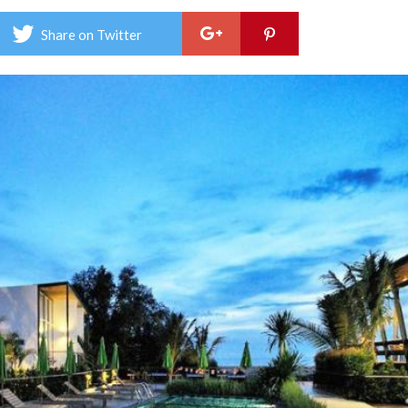
ม่อน
แกร
Share on Twitter
รี
ทรีต
–
Lem
Gra
Retr