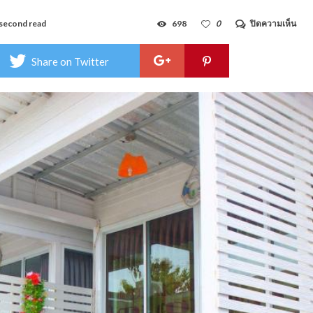
บน
second read
698
0
ปิดความเห็น
ลมท
รีสอร
แอท
Share on Twitter
เกาะ
ล้าน
–
Lom
Tala
Res
at
Koh
Larn