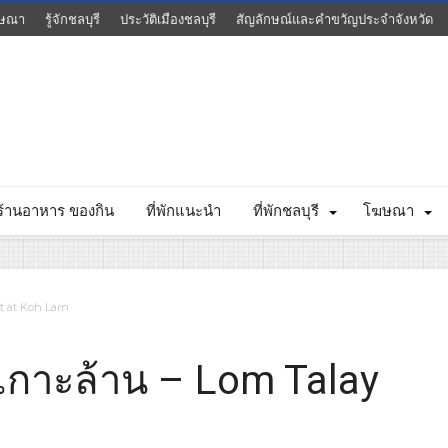
ษณา
รู้จักชลบุรี
ประวัติเมืองชลบุรี
สัญลักษณ์และคำขวัญประจำจังหวัด
ร้านอาหาร ของกิน
ที่พักแนะนำ
ที่พักชลบุรี
โฆษณา
t at Koh Larn
เกาะล้าน – Lom Talay