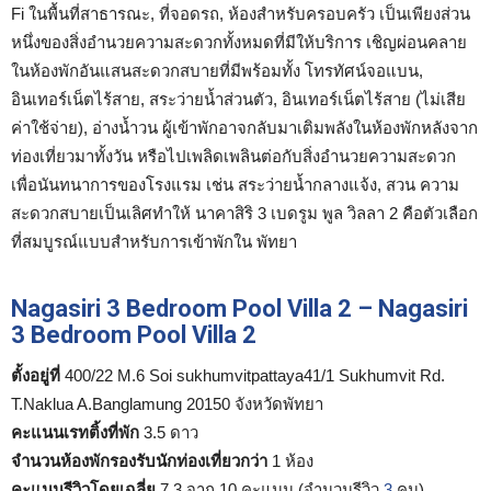
Fi ในพื้นที่สาธารณะ, ที่จอดรถ, ห้องสำหรับครอบครัว เป็นเพียงส่วน
หนึ่งของสิ่งอำนวยความสะดวกทั้งหมดที่มีให้บริการ เชิญผ่อนคลาย
ในห้องพักอันแสนสะดวกสบายที่มีพร้อมทั้ง โทรทัศน์จอแบน,
อินเทอร์เน็ตไร้สาย, สระว่ายน้ำส่วนตัว, อินเทอร์เน็ตไร้สาย (ไม่เสีย
ค่าใช้จ่าย), อ่างน้ำวน ผู้เข้าพักอาจกลับมาเติมพลังในห้องพักหลังจาก
ท่องเที่ยวมาทั้งวัน หรือไปเพลิดเพลินต่อกับสิ่งอำนวยความสะดวก
เพื่อนันทนาการของโรงแรม เช่น สระว่ายน้ำกลางแจ้ง, สวน ความ
สะดวกสบายเป็นเลิศทำให้ นาคาสิริ 3 เบดรูม พูล วิลลา 2 คือตัวเลือก
ที่สมบูรณ์แบบสำหรับการเข้าพักใน พัทยา
Nagasiri 3 Bedroom Pool Villa 2 – Nagasiri
3 Bedroom Pool Villa 2
ตั้งอยู่ที่
400/22 M.6 Soi sukhumvitpattaya41/1 Sukhumvit Rd.
T.Naklua A.Banglamung 20150 จังหวัดพัทยา
คะแนนเรทติ้งที่พัก
3.5 ดาว
จำนวนห้องพักรองรับนักท่องเที่ยวกว่า
1 ห้อง
คะแนนรีวิวโดยเฉลี่ย
7.3 จาก 10 คะแนน (จำนวนรีวิว
3
คน)