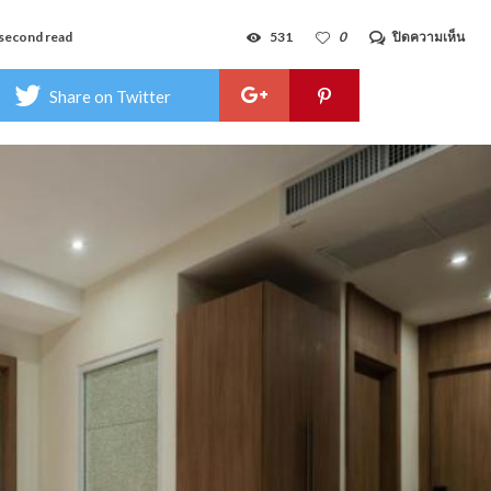
บน
second read
531
0
ปิดความเห็น
น้ำ
ทะเล
คอน
Share on Twitter
โด
บาย
แก
รน
ดิส
วิลล
–
Nam
Tala
Con
by
Gran