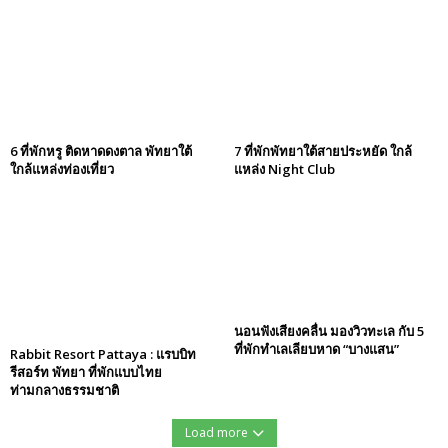
6 ที่พักหรู ติดหาดดงตาล พัทยาใต้
7 ที่พักพัทยาใต้สายประหยัด ใกล้
ใกล้แหล่งท่องเที่ยว
แหล่ง Night Club
นอนฟังเสียงคลื่น มองวิวทะเล กับ 5
ที่พักทำเลเลียบหาด “บางแสน”
Rabbit Resort Pattaya : แรบบิท
รีสอร์ท พัทยา ที่พักแบบไทย
ท่ามกลางธรรมชาติ
Load more