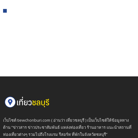
เว็บไซต์ tiewchonburi.com ( อ่านว่า เที่ยวชลบุรี ) เป็นเว็บไซต์ให้ข้อมูลทาง
ด้าน “ข่าวสาร ข่าวประชาสัมพันธ์ แหล่งท่องเที่ยว ร้านอาหาร แนะนำสถานที่
ท่องเที่ยวต่างๆ รวมไปถึงโรงแรม รีสอร์ท ที่พักในจังหวัดชลบุรี”