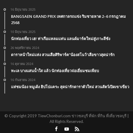
16 มิถุนายน 2025
BANGSAEN GRAND PRIX เทศกาลรถแข่ง ริมชายหาด 2–6 กรกฎาคม
2568
10 มิถุนายน 2025
นักท่องเที่ยว เฮ! ท่าเรือแหลมแท่น แลนด์มาร์คใหม่สู่เกาะสีชัง
26 พฤศจิกายน 2024
ดาราหน้าใหม่แห่ง สวนเสือศิริพาร์ค”น้องสโนว์”เสือขาวสุดน่ารัก
16 ตุลาคม 2024
ทะเล บางแสนน้ำใส แล้ว นักท่องเที่ยวจ่อเยี่ยมชมเพียบ
16 กันยายน 2024
แห่ชมน้อง หมูเด้ง ฮิปโปแคระ สุดน่ารักดาราตัวใหม่ สวนสัตว์เปิดเขาเขียว
© Copyright 2019 TiewChonburi.com ข่าวชลบุรี ที่พัก ที่กิน ที่เที่ยวชลบุรี |
All Rights Reserved.