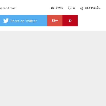
บน
second read
2,237
0
ปิดความเห็น
งาน
เทศ
พลุ
Share on Twitter
พัทย
Patt
Inte
Fir
Fest
วัน
ที่
29–
30
พ.ย.
62