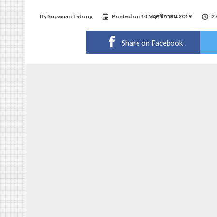
By
Supaman Tatong
Posted on
14 พฤศจิกายน 2019
2 
Share on Facebook