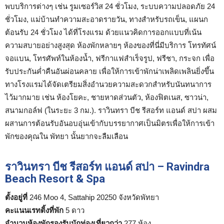
พบบริการต่างๆ เช่น รูมเซอร์วิส 24 ชั่วโมง, ระบบความปลอดภัย 24
ชั่วโมง, แม่บ้านทำความสะอาดรายวัน, ทางสำหรับรถเข็น, แผนก
ต้อนรับ 24 ชั่วโมง ได้ที่โรงแรม ด้วยแนวคิดการออกแบบที่เน้น
ความสบายอย่างสูงสุด ห้องพักหลายๆ ห้องของที่นี่มีบริการ โทรทัศน์
จอแบน, โทรศัพท์ในห้องน้ำ, ฟรีกาแฟสำเร็จรูป, ฟรีชา, กระจก เพื่อ
รับประกันค่ำคืนอันผ่อนคลาย เพื่อให้การเข้าพักน่าเพลิดเพลินยิ่งขึ้น
ทางโรงแรมได้จัดเตรียมสิ่งอำนวยความสะดวกสำหรับนันทนาการ
ไว้มากมาย เช่น ห้องโยคะ, ชายหาดส่วนตัว, ห้องฟิตเนส, ซาวน่า,
สนามกอล์ฟ (ในระยะ 3 กม.). ราวินทรา บีช รีสอร์ท แอนด์ สปา ผสม
ผสานการต้อนรับอันอบอุ่นเข้ากับบรรยากาศเป็นมิตรเพื่อให้การเข้า
พักของคุณใน พัทยา นั้นยากจะลืมเลือน
ราวินทรา บีช รีสอร์ท แอนด์ สปา – Ravindra
Beach Resort & Spa
ตั้งอยู่ที่
246 Moo 4, Sattahip 20250 จังหวัดพัทยา
คะแนนเรทติ้งที่พัก
5 ดาว
จำนวนห้องพักรองรับนักท่องเที่ยวกว่า
277 ห้อง