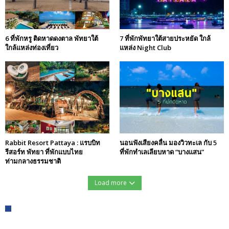
6 ที่พักหรู ติดหาดดงตาล พัทยาใต้
7 ที่พักพัทยาใต้สายประหยัด ใกล้
ใกล้แหล่งท่องเที่ยว
แหล่ง Night Club
Rabbit Resort Pattaya : แรบบิท
นอนฟังเสียงคลื่น มองวิวทะเล กับ 5
รีสอร์ท พัทยา ที่พักแบบไทย
ที่พักทำเลเลียบหาด “บางแสน”
ท่ามกลางธรรมชาติ
Load more