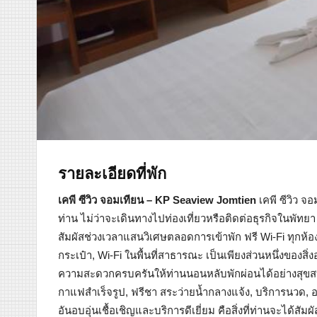
รายละเอียดที่พัก
เคพี ซีวิว จอมเทียน – KP Seaview Jomtien
เคพี ซีวิว จ
ท่าน ไม่ว่าจะเดินทางไปท่องเที่ยวหรือติดต่อธุรกิจในพัทย
สัมผัสช่วงเวลาแสนวิเศษตลอดการเข้าพัก ฟรี Wi-Fi ทุกห้อ
กระเป๋า, Wi-Fi ในพื้นที่สาธารณะ เป็นเพียงส่วนหนึ่งของสิ
ความสะดวกครบครันให้ท่านนอนหลับพักผ่อนได้อย่างสุขสบา
กาแฟสำเร็จรูป, ฟรีชา สระว่ายน้ำกลางแจ้ง, บริการนวด, 
อันอบอุ่นเชื้อเชิญและบริการดีเยี่ยม คือสิ่งที่ท่านจะได้สัมผ