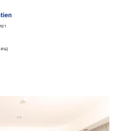
tien
ัทยา
คน)