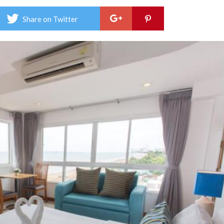
ซี
วิว
Share on Twitter
จอม
เทีย
–
KP
Sea
Jom