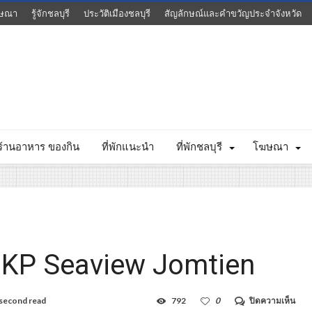
ษณา
รู้จักชลบุรี
ประวัติเมืองชลบุรี
สัญลักษณ์และคำขวัญประจำจังหวัด
ร้านอาหาร ของกิน
ที่พักแนะนำ
ที่พักชลบุรี
โฆษณา
– KP Seaview Jomtien
บน
second read
792
0
ปิดความเห็น
เคพี