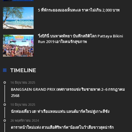
5 ที่พักระยองมองเห็นทะเล ราคาไม่เกิน 2,000 บาท
วิ่งบิกินี่ บนหาดพัทยา บันทึกสถิติโลก Pattaya Bikini
Run 2019 เอาใจคนรักสุขภาพ
TIMELINE
16 มิถุนายน 2025
BANGSAEN GRAND PRIX เทศกาลรถแข่ง ริมชายหาด 2–6 กรกฎาคม
2568
10 มิถุนายน 2025
นักท่องเที่ยว เฮ! ท่าเรือแหลมแท่น แลนด์มาร์คใหม่สู่เกาะสีชัง
26 พฤศจิกายน 2024
ดาราหน้าใหม่แห่ง สวนเสือศิริพาร์ค”น้องสโนว์”เสือขาวสุดน่ารัก