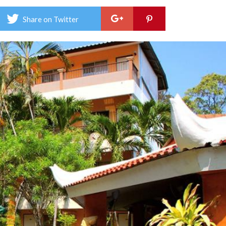
เวียร่
า
Share on Twitter
รีสอร
–
Rivi
Res