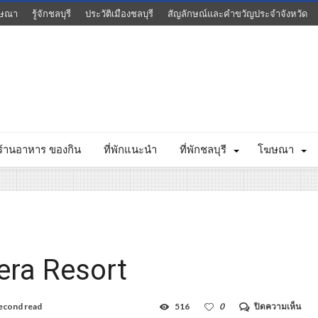
ษณา
รู้จักชลบุรี
ประวัติเมืองชลบุรี
สัญลักษณ์และคำขวัญประจำจังหวัด
ร้านอาหาร ของกิน
ที่พักแนะนำ
ที่พักชลบุรี
โฆษณา
viera Resort
บน
econd read
516
0
ปิดความเห็น
ริ