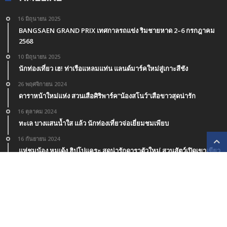
16 มิถุนายน 2025
BANGSAEN GRAND PRIX เทศกาลรถแข่ง ริมชายหาด 2–6 กรกฎาคม
2568
10 มิถุนายน 2025
นักท่องเที่ยว เฮ! ท่าเรือแหลมแท่น แลนด์มาร์คใหม่สู่เกาะสีชัง
26 พฤศจิกายน 2024
ดาราหน้าใหม่แห่ง สวนเสือศิริพาร์ค”น้องสโนว์”เสือขาวสุดน่ารัก
16 ตุลาคม 2024
ทะเล บางแสนน้ำใส แล้ว นักท่องเที่ยวจ่อเยี่ยมชมเพียบ
16 กันยายน 2024
แห่ชมน้อง หมูเด้ง ฮิปโปแคระ สุดน่ารักดาราตัวใหม่ สวนสัตว์เปิดเขาเขียว
© Copyright 2019 TiewChonburi.com ข่าวชลบุรี ที่พัก ที่กิน ที่เที่ยวชลบุรี |
All Rights Reserved.