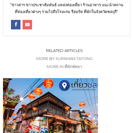
“ข่าวสาร ข่าวประชาสัมพันธ์ แหล่งท่องเที่ยว ร้านอาหาร แนะนำสถาน
ที่ท่องเที่ยวต่างๆ รวมไปถึงโรงแรม รีสอร์ท ที่พักในจังหวัดชลบุรี”
RELATED ARTICLES
MORE BY SUPAMAN TATONG
MORE IN ที่พักพัทยา