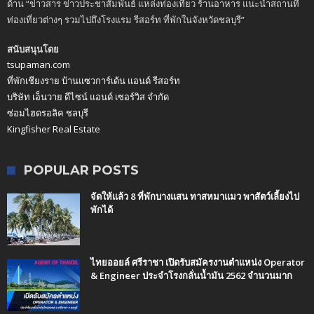
ด้าน “ข่าวสาร ข่าวประชาสัมพันธ์ แหล่งท่องเที่ยว ร้านอาหาร แนะนำสถานที่
ท่องเที่ยวต่างๆ รวมไปถึงโรงแรม รีสอร์ท ที่พักในจังหวัดชลบุรี”
สนับสนุนโดย
tsupaman.com
ที่พักเชียงราย บ้านแซวการ์เด้น แอนด์ รีสอร์ท
บริษัท เอ็นวาย ดีไซน์ แอนด์ เซอร์วิส จำกัด
ซ่อมไฮดรอลิค ชลบุรี
Kingfisher Real Estate
POPULAR POSTS
จัดให้แล้ว 8 ที่พักบางแสน ทาสหมาแมว พาสัตว์เลี้ยงไป
พักได้
ไทยออยล์ ศรีราชา เปิดรับสมัครงานตำแหน่ง Operator
& Engineer ประจำโรงกลั่นน้ำมัน 2562 จำนวนมาก