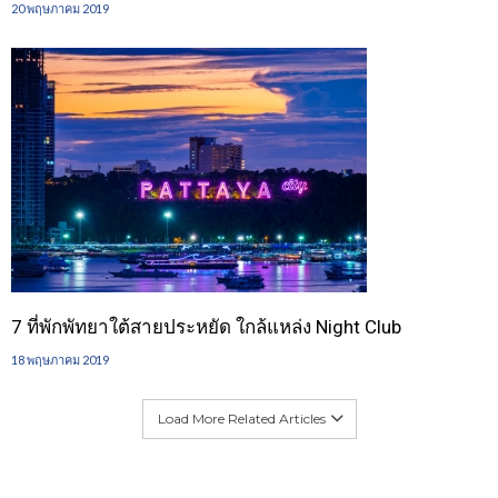
20 พฤษภาคม 2019
7 ที่พักพัทยาใต้สายประหยัด ใกล้แหล่ง Night Club
18 พฤษภาคม 2019
Load More Related Articles