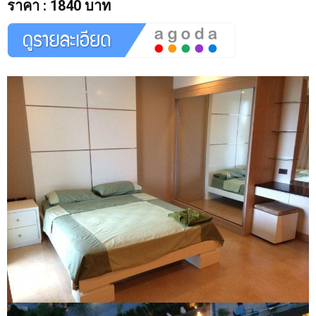
ราคา
:
1840 บาท