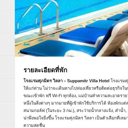
รายละเอียดที่พัก
โรงแรมศุภมิตร วิลลา – Suppamitr Villa Hotel
โรงแรมศุภ
ให้แก่ท่าน ไม่ว่าจะเดินทางไปท่องเที่ยวหรือติดต่อธุรกิจในพ
ขณะเข้าพัก ฟรี Wi-Fi ทุกห้อง, แม่บ้านทำความสะอาดรายวั
หนึ่งในสิ่งต่างๆ มากมายที่ผู้เข้าพักใช้บริการได้ ห้อง
สนามกอล์ฟ (ในระยะ 3 กม.), สระว่ายน้ำกลางแจ้ง, ดำน้ำ, 
น่าพึงพอใจยิ่งขึ้น โรงแรมศุภมิตร วิลลา เป็นตัวเลือกที
ความสดชื่น