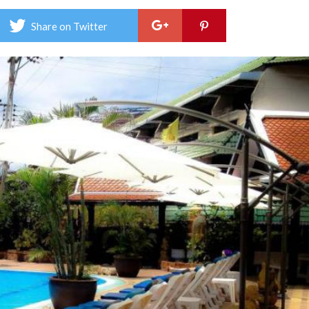
ศุภม
วิลล
Share on Twitter
–
Sup
Villa
Hot