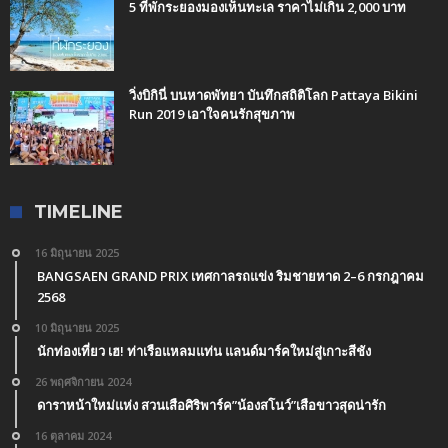
5 ที่พักระยองมองเห็นทะเล ราคาไม่เกิน 2,000 บาท
วิ่งบิกินี่ บนหาดพัทยา บันทึกสถิติโลก Pattaya Bikini
Run 2019 เอาใจคนรักสุขภาพ
TIMELINE
16 มิถุนายน 2025
BANGSAEN GRAND PRIX เทศกาลรถแข่ง ริมชายหาด 2–6 กรกฎาคม
2568
10 มิถุนายน 2025
นักท่องเที่ยว เฮ! ท่าเรือแหลมแท่น แลนด์มาร์คใหม่สู่เกาะสีชัง
26 พฤศจิกายน 2024
ดาราหน้าใหม่แห่ง สวนเสือศิริพาร์ค”น้องสโนว์”เสือขาวสุดน่ารัก
16 ตุลาคม 2024