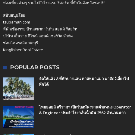
ท่องเที่ยวต่างๆ รวมไปถึงโรงแรม รีสอร์ท ที่พักในจังหวัดชลบุรี”
สนับสนุนโดย
tsupaman.com
ที่พักเชียงราย บ้านแซวการ์เด้น แอนด์ รีสอร์ท
บริษัท เอ็นวาย ดีไซน์ แอนด์ เซอร์วิส จำกัด
ซ่อมไฮดรอลิค ชลบุรี
Kingfisher Real Estate
POPULAR POSTS
จัดให้แล้ว 8 ที่พักบางแสน ทาสหมาแมว พาสัตว์เลี้ยงไป
พักได้
ไทยออยล์ ศรีราชา เปิดรับสมัครงานตำแหน่ง Operator
& Engineer ประจำโรงกลั่นน้ำมัน 2562 จำนวนมาก