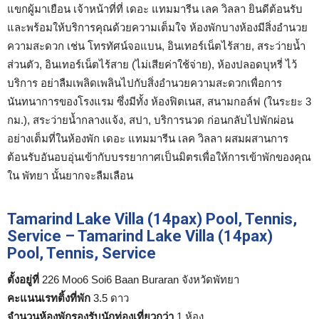
แขกผู้มาเยือน เจ้าหน้าที่ที่ เดอะ แทมมารีน เลค วิลลา ยินดีต้อนรับ
และพร้อมให้บริการคุณด้วยความเต็มใจ ห้องพักบางห้องมีสิ่งอำนวย
ความสะดวก เช่น โทรทัศน์จอแบน, อินเทอร์เน็ตไร้สาย, สระว่ายน้ำ
ส่วนตัว, อินเทอร์เน็ตไร้สาย (ไม่เสียค่าใช้จ่าย), ห้องปลอดบุหรี่ ไว้
บริการ อย่าลืมเพลิดเพลินไปกับสิ่งอำนวยความสะดวกเพื่อการ
นันทนาการของโรงแรม ซึ่งมีทั้ง ห้องฟิตเนส, สนามกอล์ฟ (ในระยะ 3
กม.), สระว่ายน้ำกลางแจ้ง, สปา, บริการนวด ก่อนกลับไปพักผ่อน
อย่างเต็มที่ในห้องพัก เดอะ แทมมารีน เลค วิลลา ผสมผสานการ
ต้อนรับอันอบอุ่นเข้ากับบรรยากาศเป็นมิตรเพื่อให้การเข้าพักของคุณ
ใน พัทยา นั้นยากจะลืมเลือน
Tamarind Lake Villa (14pax) Pool, Tennis,
Service – Tamarind Lake Villa (14pax)
Pool, Tennis, Service
ตั้งอยู่ที่
226 Moo6 Soi6 Baan Buraran จังหวัดพัทยา
คะแนนเรทติ้งที่พัก
3.5 ดาว
จำนวนห้องพักรองรับนักท่องเที่ยวกว่า
1 ห้อง