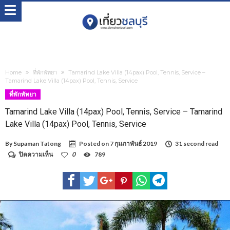
Home
ที่พักพัทยา
Tamarind Lake Villa (14pax) Pool, Tennis, Service –
Tamarind Lake Villa (14pax) Pool, Tennis, Service
ที่พักพัทยา
Tamarind Lake Villa (14pax) Pool, Tennis, Service – Tamarind
Lake Villa (14pax) Pool, Tennis, Service
By
Supaman Tatong
Posted on
7 กุมภาพันธ์ 2019
31 second read
บน
ปิดความเห็น
0
789
Tamarind
Lake
Villa
(14pax)
Pool,
Tennis,
Service
–
Tamarind