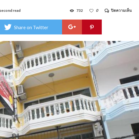
บน
second read
732
0
ปิดความเห็น
เดอะ
คอลเ
คชั่น
Share on Twitter
เรส
ซิ
เดน
ซ์
–
The
Coll
Res