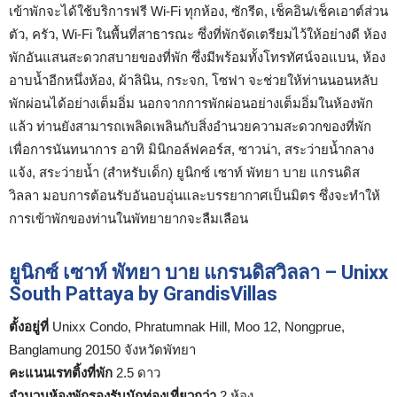
เข้าพักจะได้ใช้บริการฟรี Wi-Fi ทุกห้อง, ซักรีด, เช็คอิน/เช็คเอาต์ส่วน
ตัว, ครัว, Wi-Fi ในพื้นที่สาธารณะ ซึ่งที่พักจัดเตรียมไว้ให้อย่างดี ห้อง
พักอันแสนสะดวกสบายของที่พัก ซึ่งมีพร้อมทั้งโทรทัศน์จอแบน, ห้อง
อาบน้ำอีกหนึ่งห้อง, ผ้าลินิน, กระจก, โซฟา จะช่วยให้ท่านนอนหลับ
พักผ่อนได้อย่างเต็มอิ่ม นอกจากการพักผ่อนอย่างเต็มอิ่มในห้องพัก
แล้ว ท่านยังสามารถเพลิดเพลินกับสิ่งอำนวยความสะดวกของที่พัก
เพื่อการนันทนาการ อาทิ มินิกอล์ฟคอร์ส, ซาวน่า, สระว่ายน้ำกลาง
แจ้ง, สระว่ายน้ำ (สำหรับเด็ก) ยูนิกซ์ เซาท์ พัทยา บาย แกรนดิส
วิลลา มอบการต้อนรับอันอบอุ่นและบรรยากาศเป็นมิตร ซึ่งจะทำให้
การเข้าพักของท่านในพัทยายากจะลืมเลือน
ยูนิกซ์ เซาท์ พัทยา บาย แกรนดิสวิลลา – Unixx
South Pattaya by GrandisVillas
ตั้งอยู่ที่
Unixx Condo, Phratumnak Hill, Moo 12, Nongprue,
Banglamung 20150 จังหวัดพัทยา
คะแนนเรทติ้งที่พัก
2.5 ดาว
จำนวนห้องพักรองรับนักท่องเที่ยวกว่า
2 ห้อง