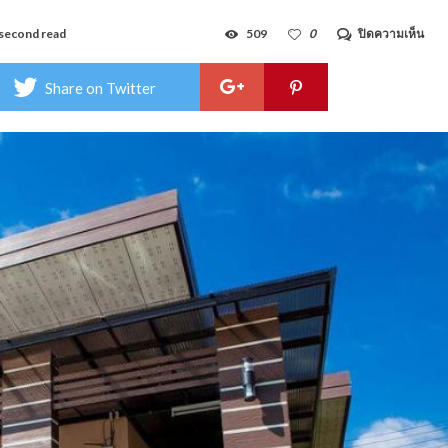
บน
second read
509
0
ปิดความเห็น
วัน
นี
พา
Share on Twitter
โชค
รี
สอร์
–
Wan
Pac
Res