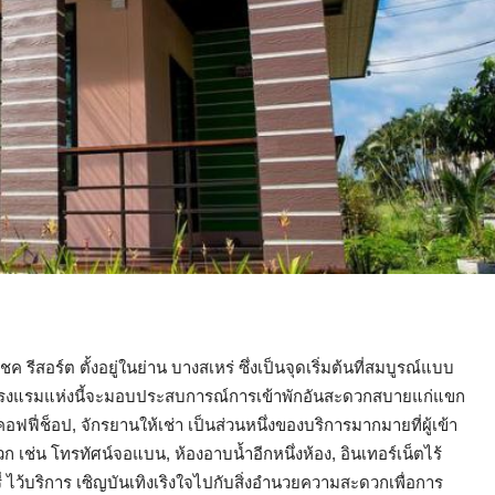
ชค รีสอร์ต ตั้งอยู่ในย่าน บางสเหร่ ซึ่งเป็นจุดเริ่มต้นที่สมบูรณ์แบบ
โรงแรมแห่งนี้จะมอบประสบการณ์การเข้าพักอันสะดวกสบายแก่แขก
คอฟฟี่ช็อป, จักรยานให้เช่า เป็นส่วนหนึ่งของบริการมากมายที่ผู้เข้า
 เช่น โทรทัศน์จอแบน, ห้องอาบน้ำอีกหนึ่งห้อง, อินเทอร์เน็ตไร้
รี่ ไว้บริการ เซิญบันเทิงเริงใจไปกับสิ่งอำนวยความสะดวกเพื่อการ