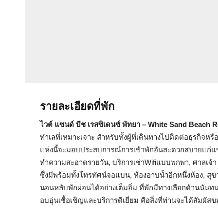
รายละเอียดที่พัก
ไวต์ แซนด์ บีช เรสซิเดนซ์ พัทยา – White Sand Beach 
ทำเลที่เหมาะเจาะ สำหรับทั้งผู้ที่เดินทางไปติดต่อธุรกิ
แห่งนี้จะมอบประสบการณ์การเข้าพักอันสะดวกสบายแก่แขกผู้ม
ทำความสะอาดรายวัน, บริการเช่าWifiแบบพกพา, ศาลเจ้า ซึ่
ซึ่งมีพร้อมทั้งโทรทัศน์จอแบน, ห้องอาบน้ำอีกหนึ่งห้อง, สุ
นอนหลับพักผ่อนได้อย่างเต็มอิ่ม ที่พักมีทางเลือกด้าน
อบอุ่นเชื้อเชิญและบริการดีเยี่ยม คือสิ่งที่ท่านจะได้สัมผ