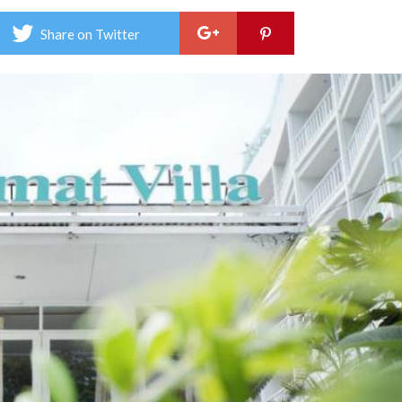
อมาต
วิลล
Share on Twitter
–
Won
Villa