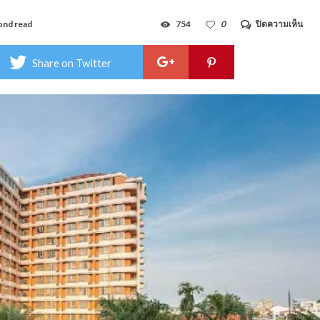
บน
ond read
754
0
ปิดความเห็น
โรง
อีส
เทิร์
Share on Twitter
แก
รนด์
พา
เลซ
–
East
Gra
Pala
Hot