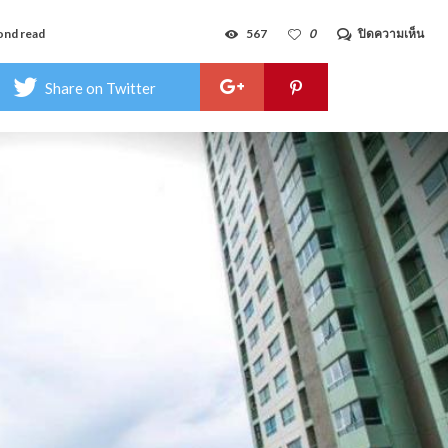
บน
ond read
567
0
ปิดความเห็น
ลุมพิ
นี
ซี
Share on Twitter
วิว
จอม
เทีย
บาย
ส
แตร
นด์
–
Lump
Sea
Jom
by
Stra