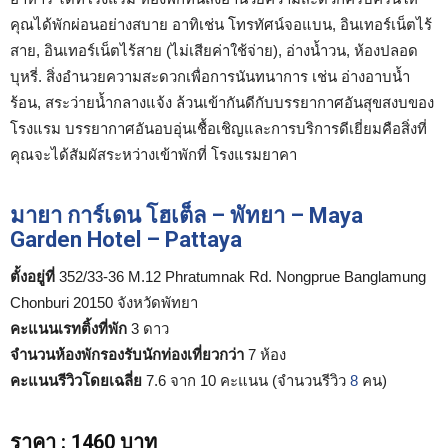
คุณได้พักผ่อนอย่างสบาย อาทิเช่น โทรทัศน์จอแบน, อินเทอร์เน็ตไร้
สาย, อินเทอร์เน็ตไร้สาย (ไม่เสียค่าใช้จ่าย), อ่างน้ำวน, ห้องปลอด
บุหรี่. สิ่งอำนวยความสะดวกเพื่อการนันทนาการ เช่น อ่างอาบน้ำ
ร้อน, สระว่ายน้ำกลางแจ้ง ล้วนเข้ากันดีกับบรรยากาศอันสุขสงบของ
โรงแรม บรรยากาศอันอบอุ่นเชื้อเชิญและการบริการดีเยี่ยมคือสิ่งที่
คุณจะได้สัมผัสระหว่างเข้าพักที่ โรงแรมยาคา
มายา การ์เดน โฮเต็ล – พัทยา – Maya
Garden Hotel – Pattaya
ตั้งอยู่ที่
352/33-36 M.12 Phratumnak Rd. Nongprue Banglamung
Chonburi 20150 จังหวัดพัทยา
คะแนนเรทติ้งที่พัก
3 ดาว
จำนวนห้องพักรองรับนักท่องเที่ยวกว่า
7 ห้อง
คะแนนรีวิวโดยเฉลี่ย
7.6 จาก 10 คะแนน (จำนวนรีวิว
8
คน)
ราคา
:
1460 บาท